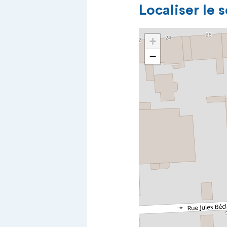
Localiser le 
+
−