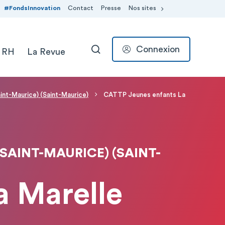
#FondsInnovation
Contact
Presse
Nos sites
Connexion
 RH
La Revue
RECHERCHER
aint-Maurice) (Saint-Maurice)
CATTP Jeunes enfants La
 SAINT-MAURICE) (SAINT-
a Marelle