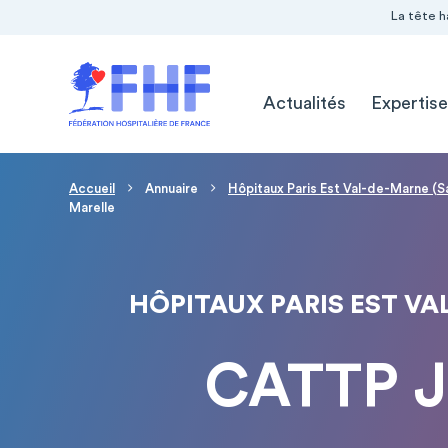
Navigation Pré-entête
Panneau de gestion des cookies
La tête h
Navigation principale
Actualités
Expertise
Fil d'Ariane
Accueil
Annuaire
Hôpitaux Paris Est Val-de-Marne (S
Marelle
HÔPITAUX PARIS EST VAL
CATTP Je