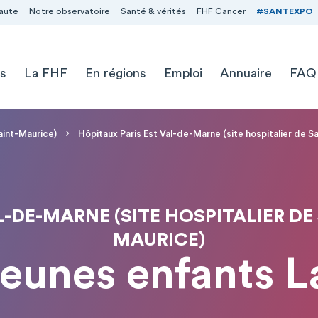
aute
Notre observatoire
Santé & vérités
FHF Cancer
#SANTEXPO
s
La FHF
En régions
Emploi
Annuaire
FAQ
aint-Maurice)
Hôpitaux Paris Est Val-de-Marne (site hospitalier de S
-DE-MARNE (SITE HOSPITALIER DE
MAURICE)
unes enfants L