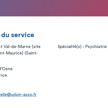
 du service
st Val-de-Marne (site
Spécialité(s) : Psychiatrie
int-Maurice) (Saint-
 d'Osne
rice
relle@udsm-asso.fr