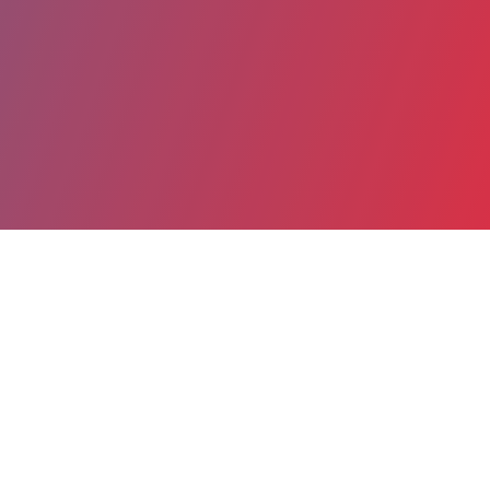
Partager
Imprimer
Informations du service
Hôpitaux Paris Est Val-de-Marne (site
hospitalier de Saint-Maurice) (Saint-
Maurice)