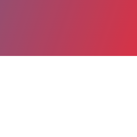
Partager
Imprimer
Informations du service
Hôpitaux Paris Est Val-de-Marne (site
hospitalier de Saint-Maurice) (Saint-
Maurice)
12/14 rue du Val d'Osne