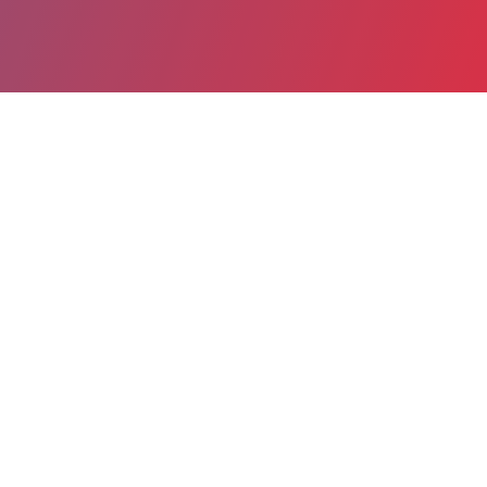
Partager
Imprimer
Informations du service
Centre Hospitalier des Quatre Villes
(site de Saint-Cloud) (Saint-Cloud)
Rue Charles Lauer
3 place Silly
92210 Saint-Cloud 92211 cedex
01 77 70 70 70
Lits et places : 40