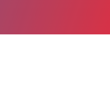
Partager
Imprimer
Informations du service
Site Hospitalier de Neuilly-sur-Seine
(Siège Social) (Neuilly-sur-Seine)
36 boulevard Général Leclerc
BP 79
92205 Neuilly-sur-Seine