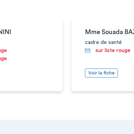
NINI
Mme Souada B
cadre de santé
uge
sur liste rouge
uge
Voir la fiche