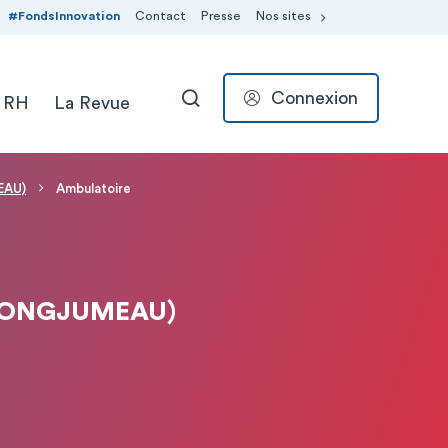
#FondsInnovation
Contact
Presse
Nos sites
Connexion
 RH
La Revue
RECHERCHER
EAU)
Ambulatoire
(LONGJUMEAU)