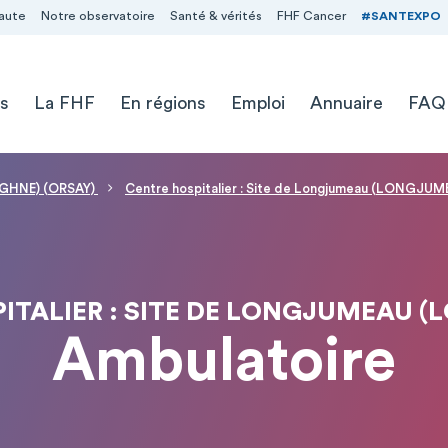
aute
Notre observatoire
Santé & vérités
FHF Cancer
#SANTEXPO
s
La FHF
En régions
Emploi
Annuaire
FAQ
 (GHNE) (ORSAY)
Centre hospitalier : Site de Longjumeau (LONGJUM
ITALIER : SITE DE LONGJUMEAU 
Ambulatoire