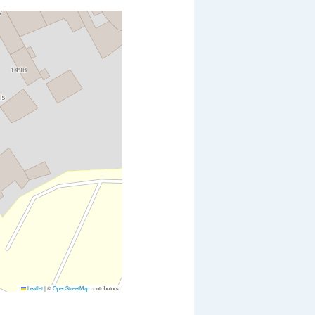
Leaflet
|
©
OpenStreetMap
contributors