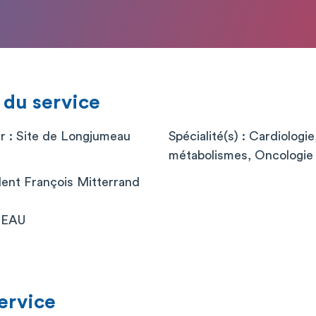
 du service
er : Site de Longjumeau
Spécialité(s) : Cardiologi
métabolismes, Oncologie
dent François Mitterrand
MEAU
service