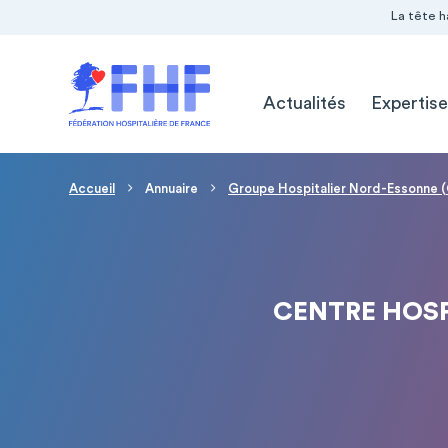
Navigation Pré-entête
Panneau de gestion des cookies
La tête h
Navigation principale
Actualités
Expertise
Fil d'Ariane
Accueil
Annuaire
Groupe Hospitalier Nord-Essonne
CENTRE HOSP