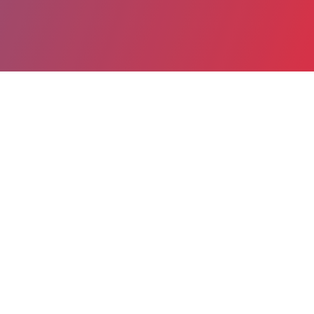
Partager
Imprimer
Informations du service
CH Sud Essonne, site d'Etampes
(Etampes)
26, avenue Charles de Gaulle
BP 107
91152 Etampes
01 60 80 76 76