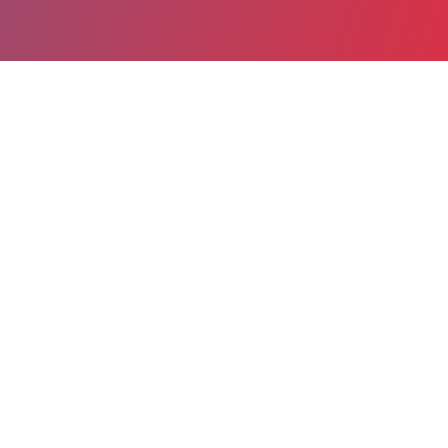
Partager
Imprimer
Informations du service
Hopital Gaston Ramon (Sens)
1, avenue Pierre de Coubertin
BP 808
89108 Sens cedex
03 86 86 10 87
03 86 86 10 89
Spécialité(s) : Anesthésiologie-