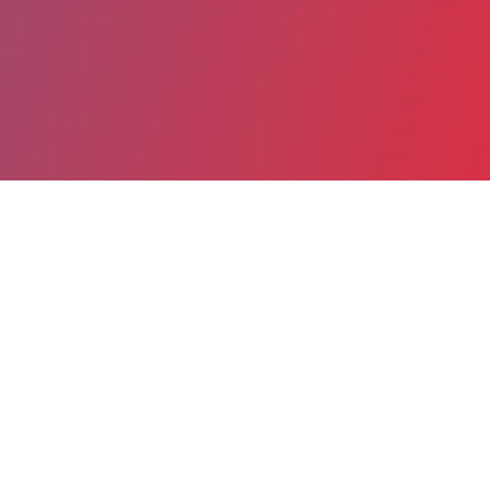
Partager
Imprimer
Informations du service
Hopital Gaston Ramon (Sens)
1, avenue Pierre de Coubertin
BP 808
89108 Sens cedex