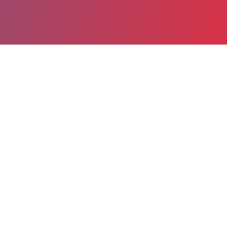
Partager
Imprimer
Informations du service
Site hospitalier de Poitiers La Miletrie
(Poitiers)
2 rue de la Miletrie
CS 90577
86021 Poitiers Cedex
05 49 45 49 71