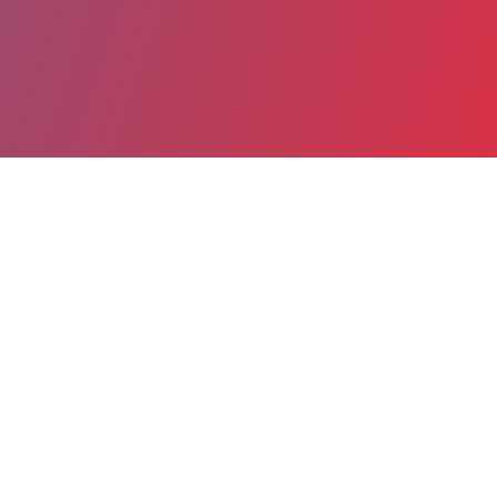
Partager
Imprimer
Informations du service
Site hospitalier de Poitiers La Miletrie
(Poitiers)
2 rue de la Miletrie
CS 90577
86021 Poitiers Cedex