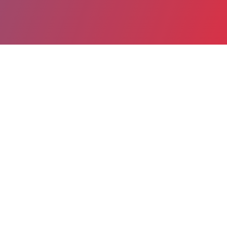
Partager
Imprimer
Informations du service
Site hospitalier de Poitiers La Miletrie
(Poitiers)
2 rue de la Miletrie
CS 90577
86021 Poitiers Cedex
05 49 44 32 98