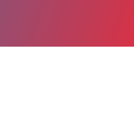
Partager
Imprimer
Informations du service
Centre Hospitalier Henri Duffaut
(Avignon)
305 Rue Raoul Follereau
84902 Avignon cedex 9