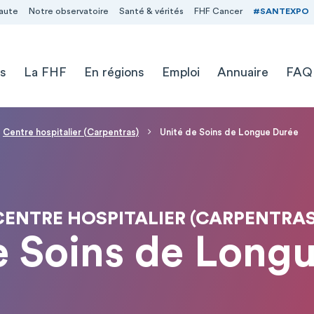
aute
Notre observatoire
Santé & vérités
FHF Cancer
#SANTEXPO
s
La FHF
En régions
Emploi
Annuaire
FAQ
Centre hospitalier (Carpentras)
Unité de Soins de Longue Durée
CENTRE HOSPITALIER (CARPENTRAS
e Soins de Long