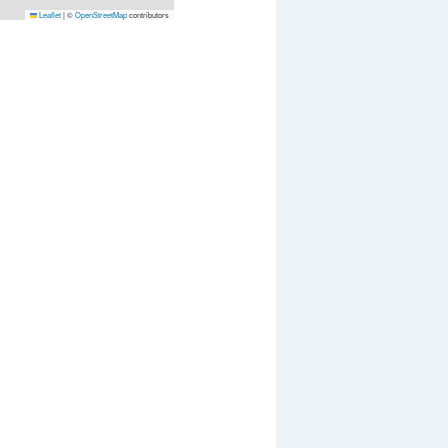
Leaflet
|
©
OpenStreetMap
contributors