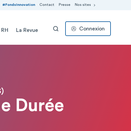
#FondsInnovation
Contact
Presse
Nos sites
Connexion
 RH
La Revue
RECHERCHER
)
ue Durée