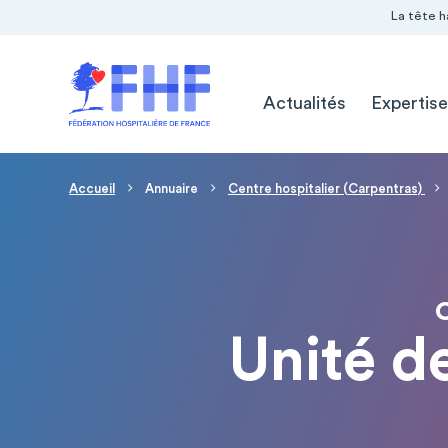
Navigation Pré-entête
Panneau de gestion des cookies
La tête h
Navigation principale
Actualités
Expertise
Fil d'Ariane
Accueil
Annuaire
Centre hospitalier (Carpentras)
Unité d