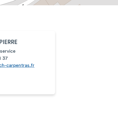
APIERRE
service
8 37
ch-carpentras.fr