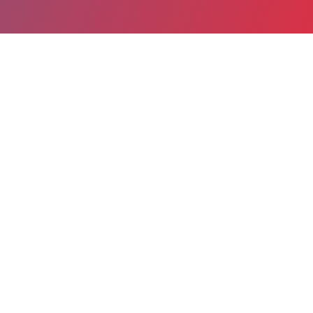
Partager
Imprimer
Informations du service
Centre hospitalier (Carpentras)
24 Rond point de l'Amitié
BP 60263
84208 Carpentras cedex
04 32 85 89 10
Spécialité(s) : Pédiatrie
Localiser le service