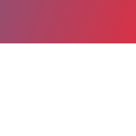
Partager
Imprimer
Informations du service
C.H.I.T.S. Hôpital Sainte Musse
(Toulon)
54, rue Henri Sainte Claire Deville
CS 31412
83056 Toulon cedex