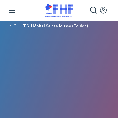
Panneau de gestion des cookies
RECHE
Fil d'Ariane
C.H.I.T.S. Hôpital Sainte Musse (Toulon)