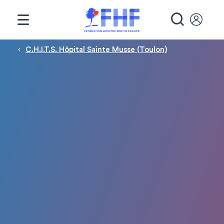
Panneau de gestion des cookies
RECHE
Fil d'Ariane
C.H.I.T.S. Hôpital Sainte Musse (Toulon)