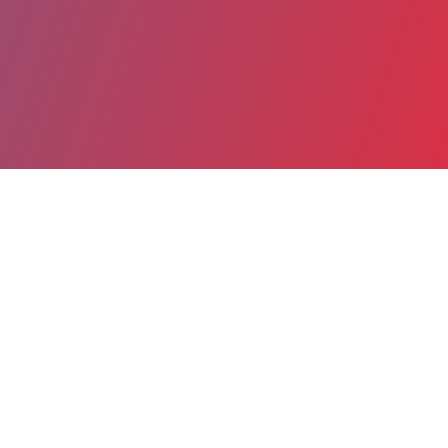
Partager
Imprimer
Informations du service
C.H.I.T.S. Hôpital Sainte Musse
(Toulon)
54, rue Henri Sainte Claire Deville
CS 31412