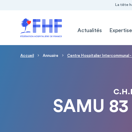
Navigation Pré-entête
Panneau de gestion des cookies
La tête h
Navigation principale
Actualités
Expertise
Fil d'Ariane
Accueil
Annuaire
Centre Hospitalier Intercommunal - 
C.H.
SAMU 83 