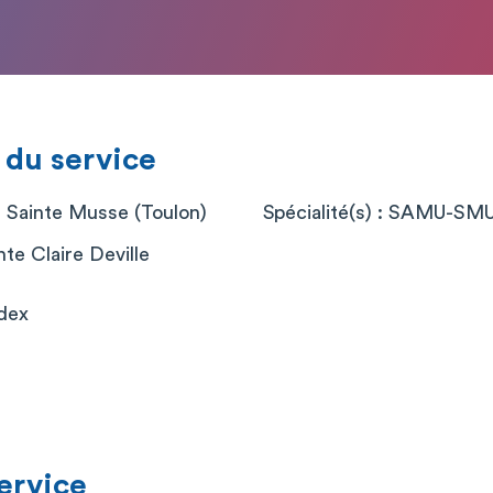
 du service
l Sainte Musse (Toulon)
Spécialité(s) : SAMU-SM
nte Claire Deville
dex
service