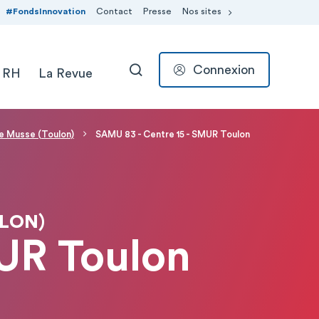
#FondsInnovation
Contact
Presse
Nos sites
Connexion
 RH
La Revue
RECHERCHER
nte Musse (Toulon)
SAMU 83 - Centre 15 - SMUR Toulon
ULON)
UR Toulon