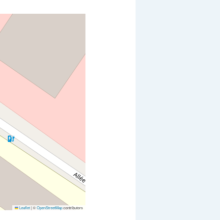
Leaflet
|
©
OpenStreetMap
contributors