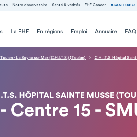
aute
Notre observatoire
Santé & vérités
FHF Cancer
#SANTEXPO
s
La FHF
En régions
Emploi
Annuaire
FAQ
Toulon - La Seyne sur Mer (C.H.I.T.S.) (Toulon)
C.H.I.T.S. Hôpital Sai
I.T.S. HÔPITAL SAINTE MUSSE (TO
- Centre 15 - SM