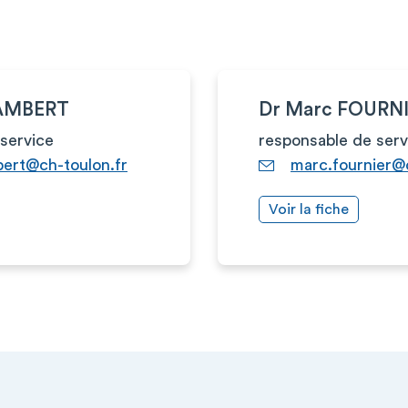
LAMBERT
Dr Marc FOURN
service
responsable de serv
bert@ch-toulon.fr
marc.fournier@c
Voir la fiche