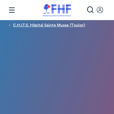
Panneau de gestion des cookies
RECHE
Fil d'Ariane
C.H.I.T.S. Hôpital Sainte Musse (Toulon)