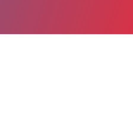
Partager
Imprimer
Informations du service
C.H.I.T.S. Hôpital Sainte Musse
(Toulon)
54, rue Henri Sainte Claire Deville
CS 31412
83056 Toulon cedex
04 94 14 52 45