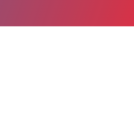
Partager
Imprimer
Informations du service
C.H.I.T.S. Hôpital Sainte Musse
(Toulon)
54, rue Henri Sainte Claire Deville
CS 31412
83056 Toulon cedex
04 94 14 59 55