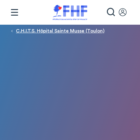
Panneau de gestion des cookies
RECHE
Fil d'Ariane
C.H.I.T.S. Hôpital Sainte Musse (Toulon)