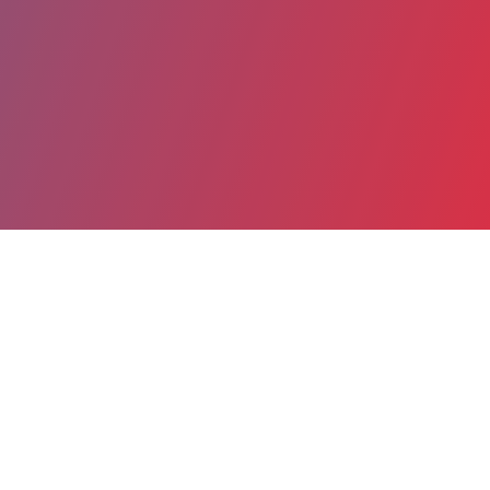
Partager
Imprimer
Informations du service
C.H.I.T.S. Hôpital Sainte Musse
(Toulon)
54, rue Henri Sainte Claire Deville