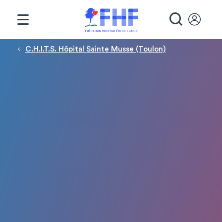
Panneau de gestion des cookies
RECHE
Fil d'Ariane
C.H.I.T.S. Hôpital Sainte Musse (Toulon)