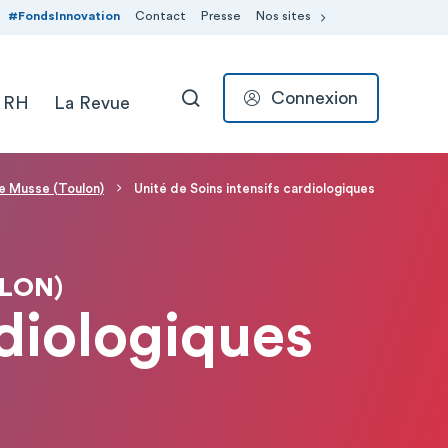
#FondsInnovation
Contact
Presse
Nos sites
Connexion
 RH
La Revue
RECHERCHER
nte Musse (Toulon)
Unité de Soins intensifs cardiologiques
ULON)
rdiologiques