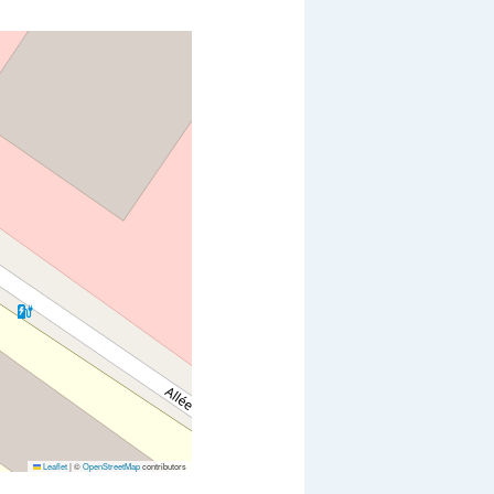
Leaflet
|
©
OpenStreetMap
contributors