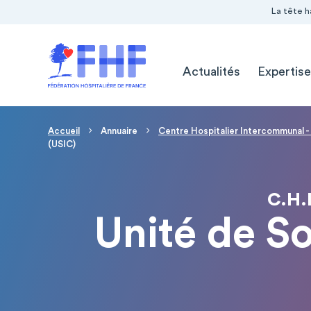
Navigation Pré-entête
Panneau de gestion des cookies
La tête h
Navigation principale
Actualités
Expertise
Fil d'Ariane
Accueil
Annuaire
Centre Hospitalier Intercommunal - 
(USIC)
C.H.
Unité de So