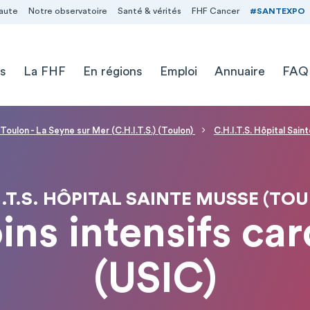
aute
Notre observatoire
Santé & vérités
FHF Cancer
#SANTEXPO
s
La FHF
En régions
Emploi
Annuaire
FAQ
Toulon - La Seyne sur Mer (C.H.I.T.S.) (Toulon)
C.H.I.T.S. Hôpital Sai
I.T.S. HÔPITAL SAINTE MUSSE (TO
ins intensifs ca
(USIC)