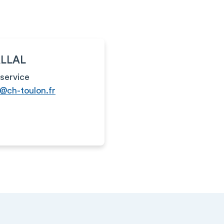
ALLAL
service
al@ch-toulon.fr