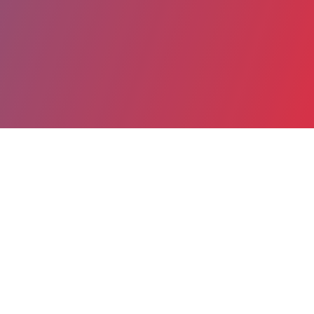
Partager
Imprimer
Informations du service
C.H.I.T.S. Hôpital Sainte Musse
(Toulon)
54, rue Henri Sainte Claire Deville
CS 31412