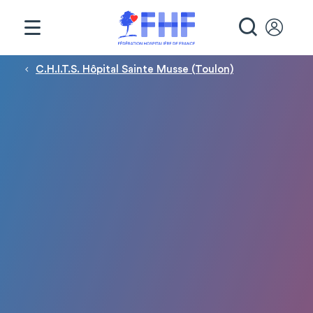
Panneau de gestion des cookies
RECHE
Fil d'Ariane
C.H.I.T.S. Hôpital Sainte Musse (Toulon)