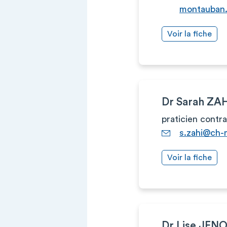
montauban.
Voir la fiche
Dr Sarah ZA
praticien contr
s.zahi@ch-
Voir la fiche
Dr Lise JEN