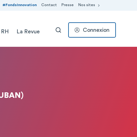
#FondsInnovation
Contact
Presse
Nos sites
Connexion
 RH
La Revue
RECHERCHER
UBAN)