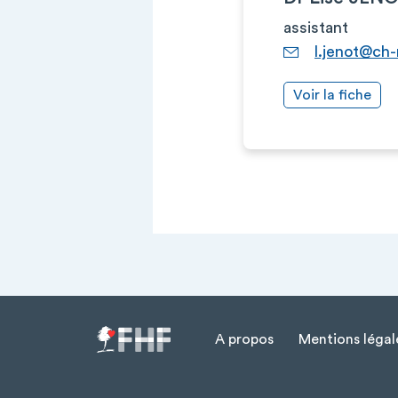
assistant
l.jenot@ch
Voir la fiche
A propos
Mentions légal
Menu Pied de page