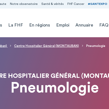
aute
Notre observatoire
Santé & vérités
FHF Cancer
#SANTEXPO
s
La FHF
En régions
Emploi
Annuaire
FAQ
uban)
Centre Hospitalier Général (MONTAUBAN)
Pneumologie
RE HOSPITALIER GÉNÉRAL (MONTA
Pneumologie