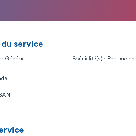
 du service
er Général
Spécialité(s) : Pneumolog
adel
BAN
service