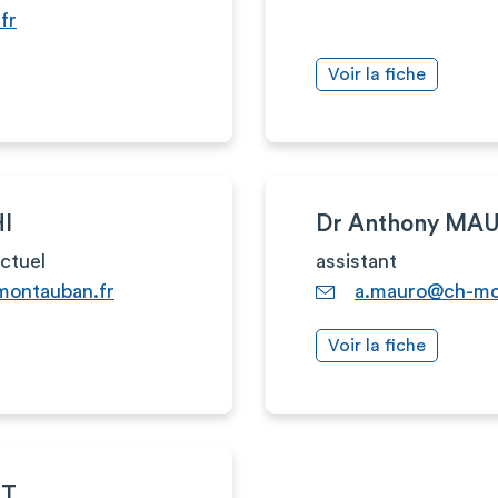
fr
Voir la fiche
HI
Dr Anthony MA
actuel
assistant
montauban.fr
a.mauro@ch-mo
Voir la fiche
OT