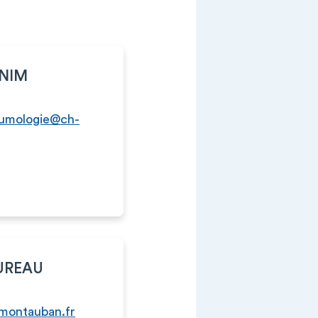
ANIM
eumologie@ch-
TUREAU
montauban.fr