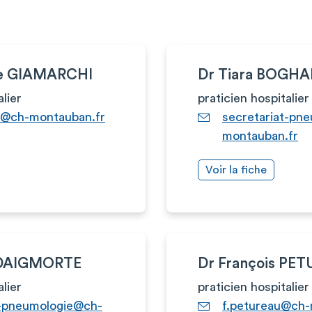
ue GIAMARCHI
Dr Tiara BOGH
alier
praticien hospitalier
i@ch-montauban.fr
secretariat-pn
montauban.fr
Voir la fiche
 DAIGMORTE
Dr François PE
alier
praticien hospitalier
t-pneumologie@ch-
f.petureau@ch-