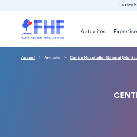
Navigation Pré-entête
Panneau de gestion des cookies
La tête h
Navigation principale
Actualités
Expertise
Fil d'Ariane
Accueil
Annuaire
Centre Hospitalier Général (Monta
CENT