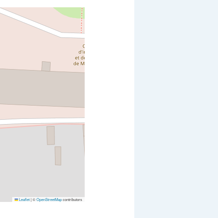
Leaflet
|
©
OpenStreetMap
contributors