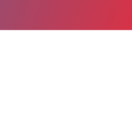
Partager
Imprimer
Informations du service
Centre Hospitalier Général
(MONTAUBAN)
100, rue Leon Cladel
BP 765
82013 MONTAUBAN
05 63 92 89 41