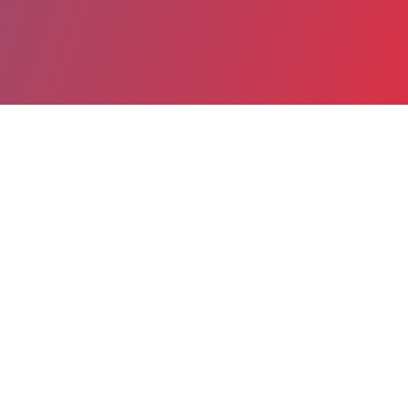
Partager
Imprimer
Informations du service
Centre Hospitalier Général
(MONTAUBAN)
100, rue Leon Cladel
BP 765
82013 MONTAUBAN
05 63 92 86 88