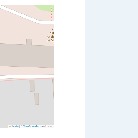
Leaflet
|
©
OpenStreetMap
contributors