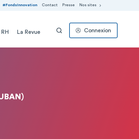
#FondsInnovation
Contact
Presse
Nos sites
Connexion
 RH
La Revue
RECHERCHER
UBAN)