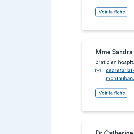
Voir la fiche
Mme Sandra
praticien hospit
secretaria
montauban.
Voir la fiche
Dr Catherin