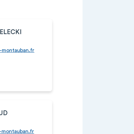
ZELECKI
h-montauban.fr
UD
montauban.fr