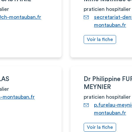
alier
praticien hospitalier
@ch-montauban.fr
secretariat-den
montauban.fr
Voir la fiche
LAS
Dr Philippine F
MEYNIER
alier
-montauban.fr
praticien hospitalier
p.furelau-meyn
montauban.fr
Voir la fiche