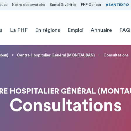
aute
Notre observatoire
Santé & vérités
FHF Cancer
#SANTEXPO
s
La FHF
En régions
Emploi
Annuaire
FAQ
uban)
Centre Hospitalier Général (MONTAUBAN)
Consultations
RE HOSPITALIER GÉNÉRAL (MONTA
Consultations