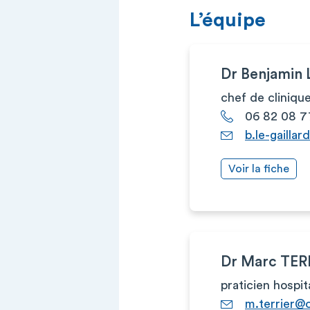
L’équipe
Dr Benjamin
chef de cliniqu
06 82 08 7
b.le-gailla
Voir la fiche
Dr Marc TER
praticien hospit
m.terrier@