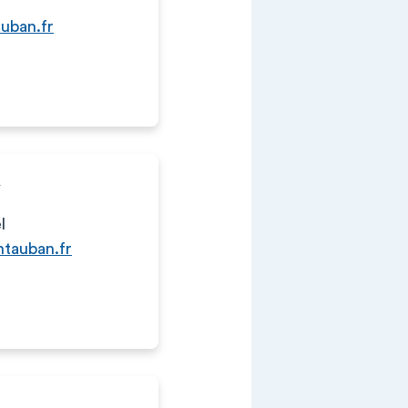
uban.fr
Y
l
tauban.fr