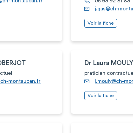
e@ch-montauban.fr
05 63 92 81 83
j.gas@ch-monta
Voir la fiche
ROBERJOT
Dr Laura MOUL
actuel
praticien contractue
@ch-montauban.fr
l.mouly@ch-mon
Voir la fiche