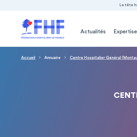
Navigation Pré-entête
Panneau de gestion des cookies
La tête h
Navigation principale
Actualités
Expertise
Fil d'Ariane
Accueil
Annuaire
Centre Hospitalier Général (Monta
CENT