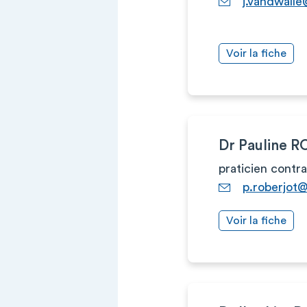
j.vandwall
Voir la fiche
Dr Pauline 
praticien contr
p.roberjot
Voir la fiche