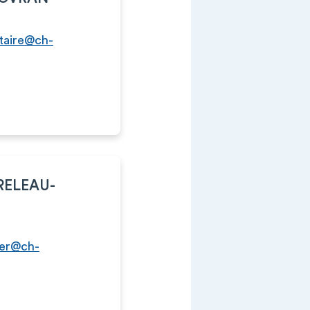
taire@ch-
URELEAU-
ier@ch-