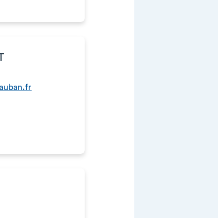
T
auban.fr