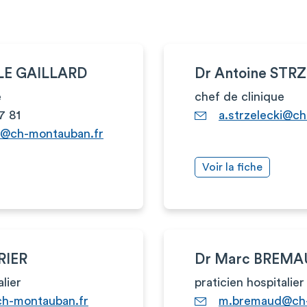
 LE GAILLARD
Dr Antoine STR
e
chef de clinique
7 81
a.strzelecki@c
rd@ch-montauban.fr
Voir la fiche
RIER
Dr Marc BREMA
alier
praticien hospitalier
ch-montauban.fr
m.bremaud@ch-