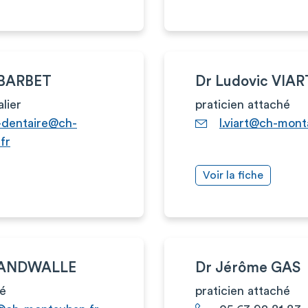
 BARBET
Dr Ludovic VIAR
alier
praticien attaché
t-dentaire@ch-
l.viart@ch-mont
fr
Voir la fiche
VANDWALLE
Dr Jérôme GAS
hé
praticien attaché