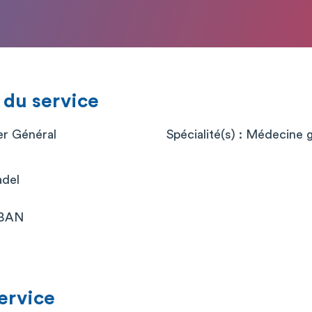
 du service
er Général
Spécialité(s) : Médecine 
adel
BAN
service