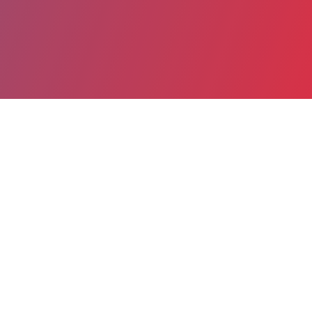
Partager
Imprimer
Informations du service
Centre Hospitalier Général
(MONTAUBAN)
100, rue Leon Cladel
BP 765
82013 MONTAUBAN