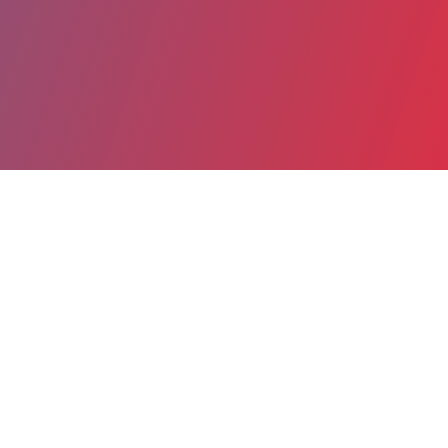
Partager
Imprimer
Informations du service
Centre Hospitalier Général
(MONTAUBAN)
100, rue Leon Cladel
BP 765