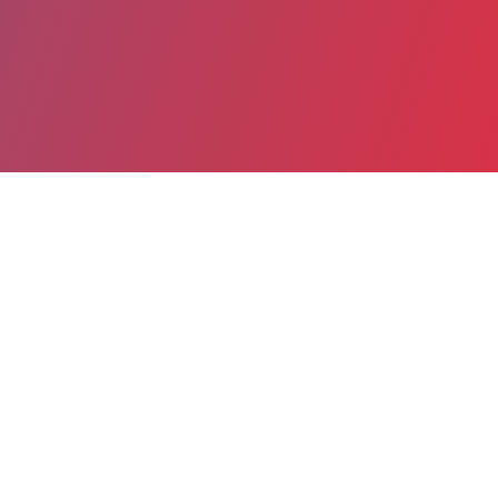
Partager
Imprimer
Informations du service
Centre Hospitalier Général
(MONTAUBAN)
100, rue Leon Cladel
BP 765
82013 MONTAUBAN