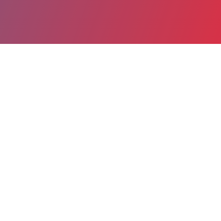
Partager
Imprimer
Informations du service
Centre hospitalier (Albi)
22, Boulevard SIBILLE
81013 Albi cedex 9
05 63 47 43 64
Spécialité(s) : Addictologie