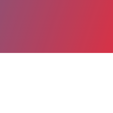
Partager
Imprimer
Informations du service
CHU Amiens Picardie - Site Sud
(Amiens)
1 Rond-Point du Professeur Christian