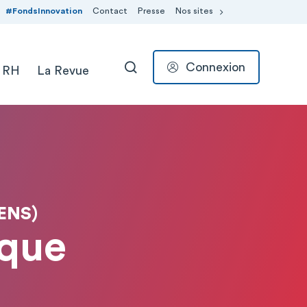
#FondsInnovation
Contact
Presse
Nos sites
Connexion
 RH
La Revue
RECHERCHER
ENS)
ique