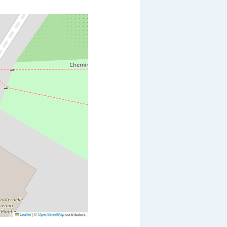
Leaflet
|
©
OpenStreetMap
contributors