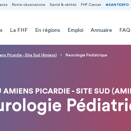
aute
Notre observatoire
Santé & vérités
FHF Cancer
#SANTEXPO
s
La FHF
En régions
Emploi
Annuaire
FAQ
ns Picardie - Site Sud (Amiens)
Neurologie Pédiatrique
 AMIENS PICARDIE - SITE SUD (AMI
rologie Pédiatr