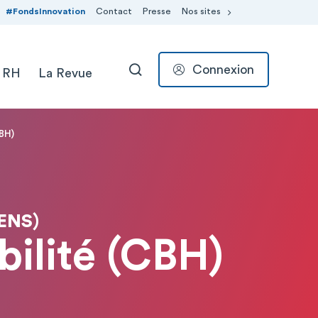
#FondsInnovation
Contact
Presse
Nos sites
Connexion
 RH
La Revue
RECHERCHER
CBH)
ENS)
bilité (CBH)