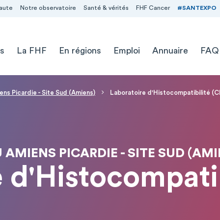
aute
Notre observatoire
Santé & vérités
FHF Cancer
#SANTEXPO
s
La FHF
En régions
Emploi
Annuaire
FAQ
ns Picardie - Site Sud (Amiens)
Laboratoire d'Histocompatibilité (
 AMIENS PICARDIE - SITE SUD (AMI
 d'Histocompati