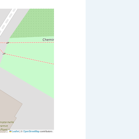
Leaflet
|
©
OpenStreetMap
contributors