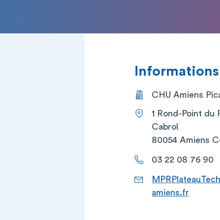
Informations
CHU Amiens Picar
1 Rond-Point du 
Cabrol
80054 Amiens C
03 22 08 76 90
MPRPlateauTechn
amiens.fr