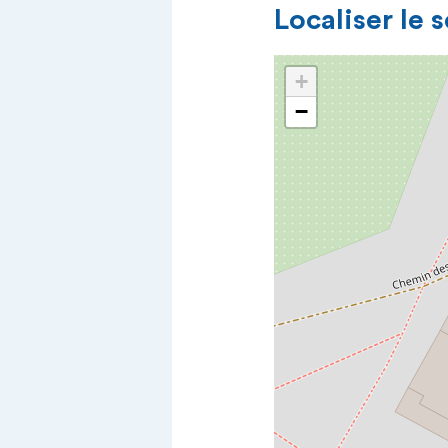
Localiser le 
+
−