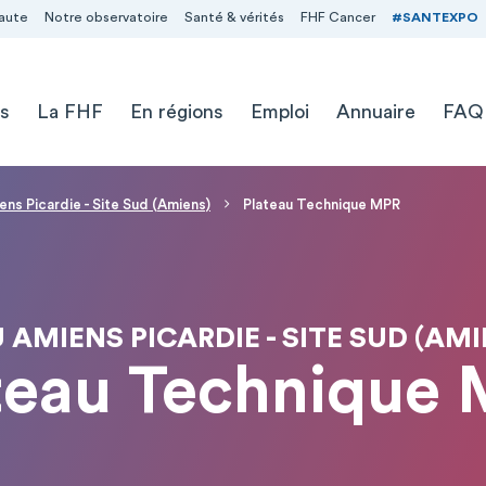
aute
Notre observatoire
Santé & vérités
FHF Cancer
#SANTEXPO
s
La FHF
En régions
Emploi
Annuaire
FAQ
ns Picardie - Site Sud (Amiens)
Plateau Technique MPR
 AMIENS PICARDIE - SITE SUD (AMI
teau Technique