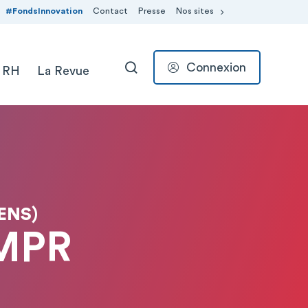
#FondsInnovation
Contact
Presse
Nos sites
Connexion
 RH
La Revue
RECHERCHER
ENS)
 MPR