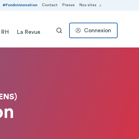
#FondsInnovation
Contact
Presse
Nos sites
Connexion
 RH
La Revue
RECHERCHER
ENS)
on