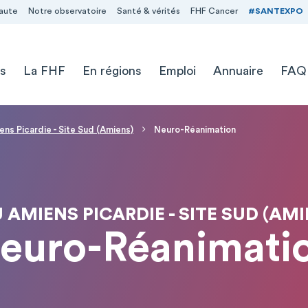
aute
Notre observatoire
Santé & vérités
FHF Cancer
#SANTEXPO
s
La FHF
En régions
Emploi
Annuaire
FAQ
ns Picardie - Site Sud (Amiens)
Neuro-Réanimation
 AMIENS PICARDIE - SITE SUD (AMI
euro-Réanimati