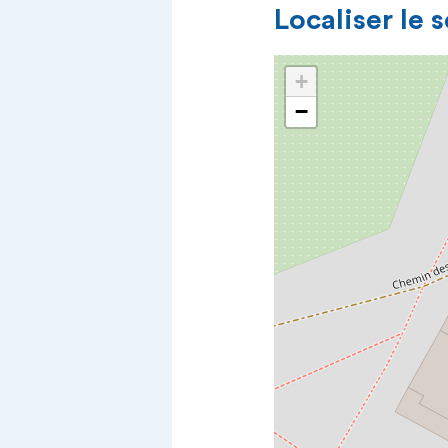
Localiser le 
+
−