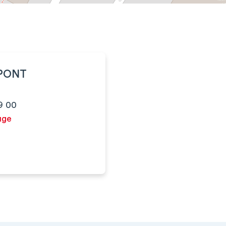
UPONT
9 00
uge