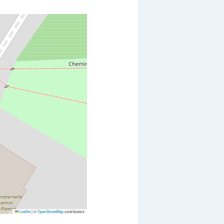
Leaflet
|
©
OpenStreetMap
contributors