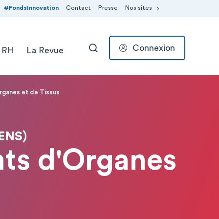
#FondsInnovation
Contact
Presse
Nos sites
Connexion
 RH
La Revue
RECHERCHER
rganes et de Tissus
ENS)
nts d'Organes