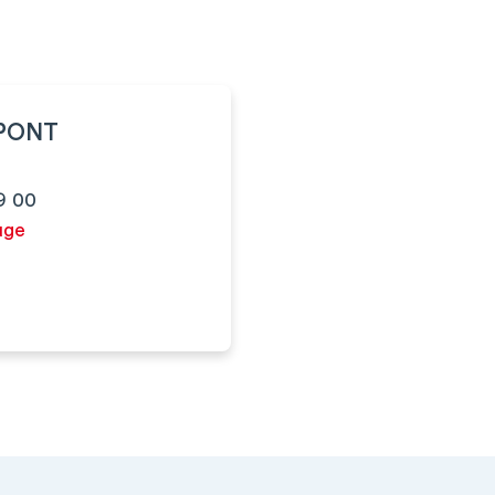
UPONT
9 00
uge