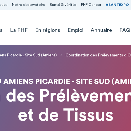
aute
Notre observatoire
Santé & vérités
FHF Cancer
#SANTEXPO
s
La FHF
En régions
Emploi
Annuaire
FAQ
ns Picardie - Site Sud (Amiens)
Coordination des Prélèvements d'O
 AMIENS PICARDIE - SITE SUD (AMI
 des Prélèveme
et de Tissus