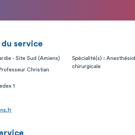
 du service
die - Site Sud (Amiens)
Spécialité(s) : Anesthési
chirurgicale
Professeur Christian
edex 1
ns.fr
service