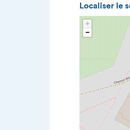
Localiser le 
+
−