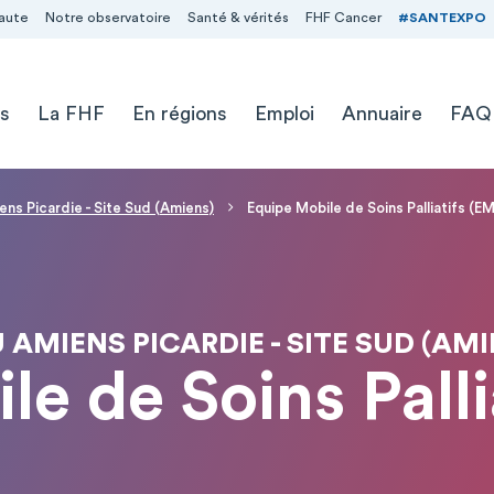
aute
Notre observatoire
Santé & vérités
FHF Cancer
#SANTEXPO
s
La FHF
En régions
Emploi
Annuaire
FAQ
ns Picardie - Site Sud (Amiens)
Equipe Mobile de Soins Palliatifs (E
 AMIENS PICARDIE - SITE SUD (AMI
le de Soins Palli