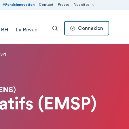
#FondsInnovation
Contact
Presse
Nos sites
Connexion
 RH
La Revue
RECHERCHER
MSP)
ENS)
atifs (EMSP)