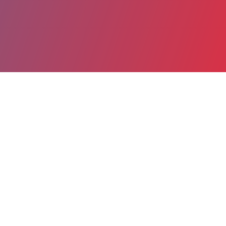
Partager
Imprimer
Informations du service
CHU Amiens Picardie - Site Sud
(Amiens)
1 Rond-Point du Professeur Christian
Cabrol
80054 Amiens Cedex 1