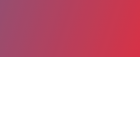
Partager
Imprimer
Informations du service
Centre hospitalier (Niort)
40, avenue Charles de Gaulle
BP70600
79021 Niort Cedex