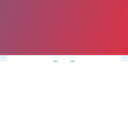
Partager
Imprimer
Informations du service
Centre hospitalier (Niort)
40, avenue Charles de Gaulle
BP70600
79021 Niort Cedex