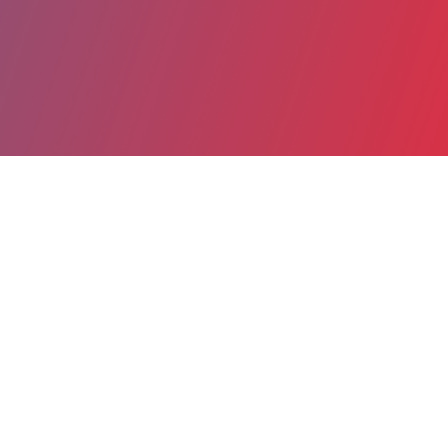
Partager
Imprimer
Informations du service
Centre hospitalier (Niort)
40, avenue Charles de Gaulle
BP70600
79021 Niort Cedex