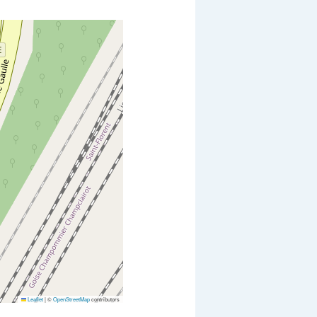
Leaflet
|
©
OpenStreetMap
contributors