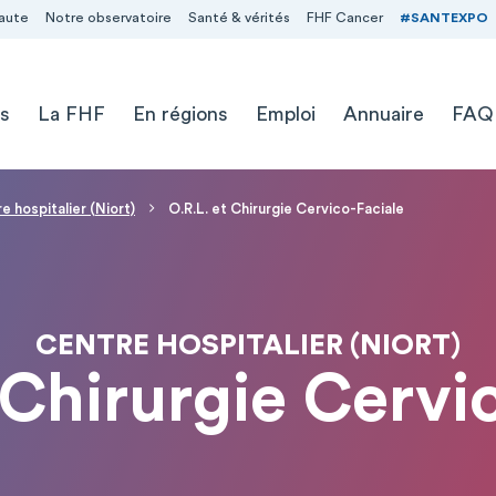
aute
Notre observatoire
Santé & vérités
FHF Cancer
#SANTEXPO
s
La FHF
En régions
Emploi
Annuaire
FAQ
e hospitalier (Niort)
O.R.L. et Chirurgie Cervico-Faciale
CENTRE HOSPITALIER (NIORT)
 Chirurgie Cervi