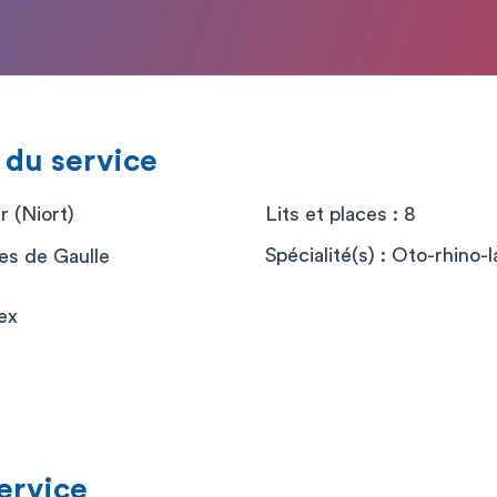
 du service
r (Niort)
Lits et places : 8
Spécialité(s) : Oto-rhino-
es de Gaulle
ex
service