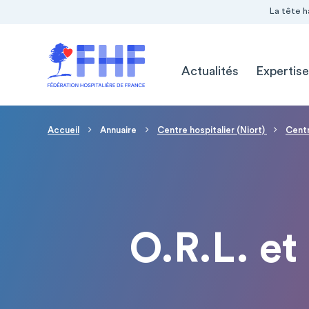
Navigation Pré-entête
Panneau de gestion des cookies
La tête h
Navigation principale
Actualités
Expertise
Fil d'Ariane
Accueil
Annuaire
Centre hospitalier (Niort)
Centr
O.R.L. et