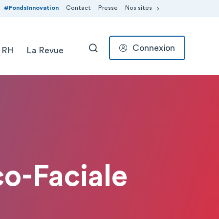
#FondsInnovation
Contact
Presse
Nos sites
Connexion
 RH
La Revue
RECHERCHER
co-Faciale