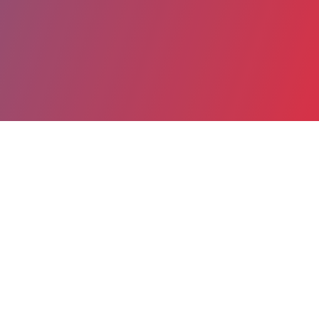
Partager
Imprimer
Informations du service
Centre Hospitalier de Proximité
Christian BRAUN (Bar-sur-Seine)
6, rue du Stade
CS 20053