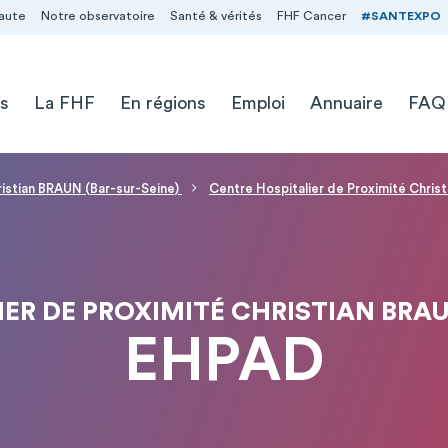
aute
Notre observatoire
Santé & vérités
FHF Cancer
#SANTEXPO
s
La FHF
En régions
Emploi
Annuaire
FAQ
ristian BRAUN (Bar-sur-Seine)
Centre Hospitalier de Proximité Chris
ER DE PROXIMITÉ CHRISTIAN BRAU
EHPAD