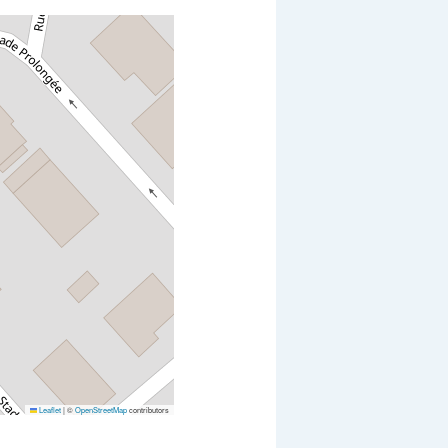
Leaflet
|
©
OpenStreetMap
contributors