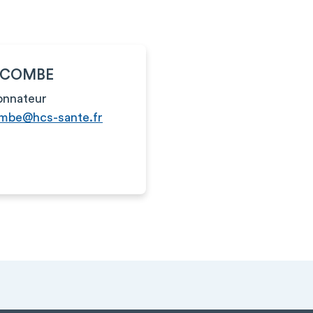
LACOMBE
onnateur
ombe@hcs-sante.fr