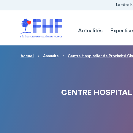
Navigation Pré-entête
Panneau de gestion des cookies
La tête h
Navigation principale
Actualités
Expertise
Fil d'Ariane
Accueil
Annuaire
Centre Hospitalier de Proximité Ch
CENTRE HOSPITALI