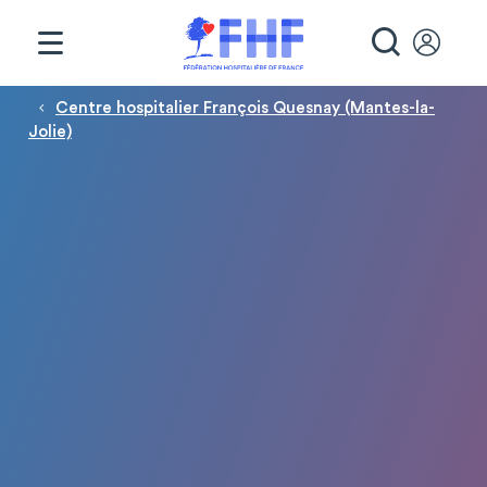
Panneau de gestion des cookies
RECHE
Fil d'Ariane
Centre hospitalier François Quesnay (Mantes-la-
Jolie)