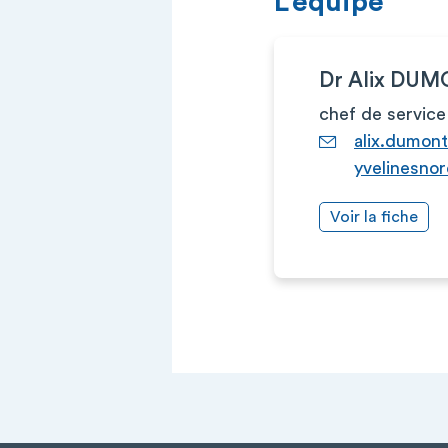
L’équipe
Dr Alix DU
chef de service
alix.dumon
yvelinesnor
Voir la fiche