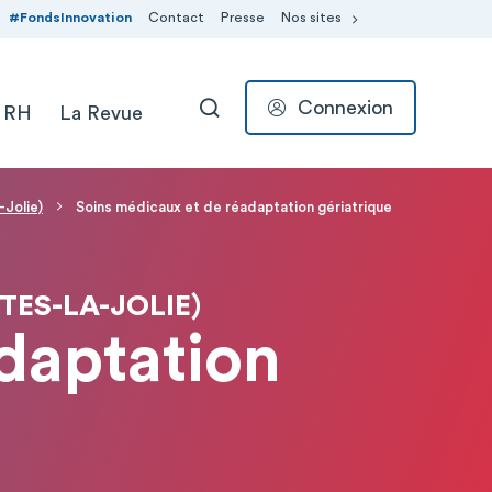
#FondsInnovation
Contact
Presse
Nos sites
Connexion
 RH
La Revue
RECHERCHER
-Jolie)
Soins médicaux et de réadaptation gériatrique
ES-LA-JOLIE)
daptation