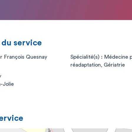
 du service
er François Quesnay
Spécialité(s) : Médecine 
réadaptation, Gériatrie
y
-Jolie
service