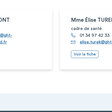
MONT
Mme Élise TURE
cadre de santé
t@ght-
01 34 97 42 33
d.fr
elise.turek@ght
Voir la fiche