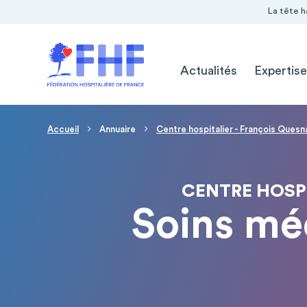
Navigation Pré-entête
Panneau de gestion des cookies
La tête h
Navigation principale
Actualités
Expertise
Fil d'Ariane
Accueil
Annuaire
Centre hospitalier - François Quesn
CENTRE HOSP
Soins mé