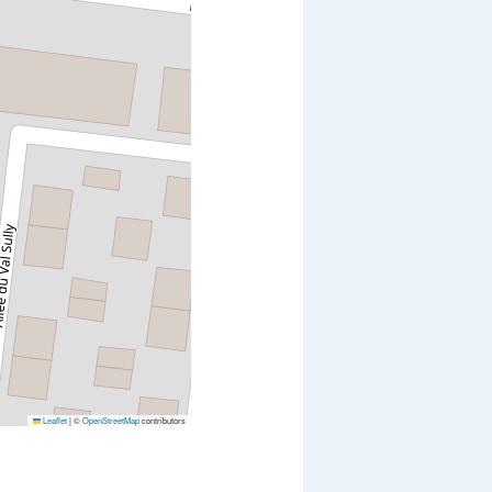
Leaflet
|
©
OpenStreetMap
contributors