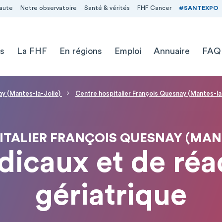
aute
Notre observatoire
Santé & vérités
FHF Cancer
#SANTEXPO
s
La FHF
En régions
Emploi
Annuaire
FAQ
ay (Mantes-la-Jolie)
Centre hospitalier François Quesnay (Mantes-la
ITALIER FRANÇOIS QUESNAY (MANT
dicaux et de réa
gériatrique