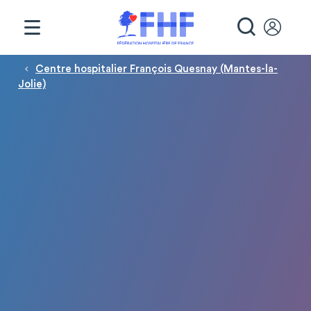
Panneau de gestion des cookies
RECHE
Fil d'Ariane
Centre hospitalier François Quesnay (Mantes-la-
Jolie)