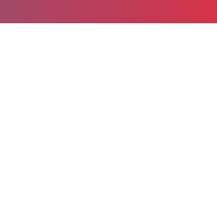
Partager
Imprimer
Informations du service
Hôpital André Mignot Centre
Hospitalier de Versailles (Le
Chesnay)
177, rue de Versailles
78157 Le Chesnay Cedex
01 39 63 81 51
Spécialité(s) : Médecine générale