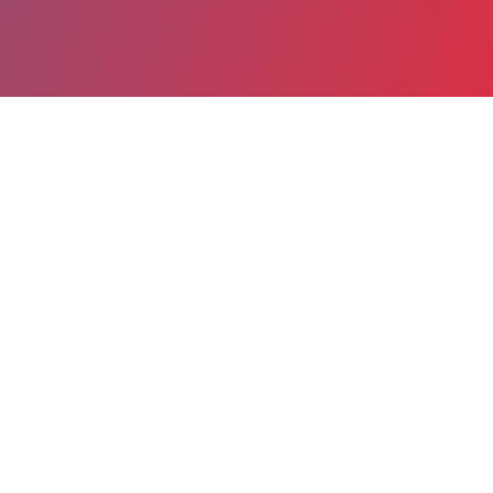
Partager
Imprimer
Informations du service
Hôpital André Mignot Centre
Hospitalier de Versailles (Le
Chesnay)
177, rue de Versailles
78157 Le Chesnay Cedex
01 39 63 91 47